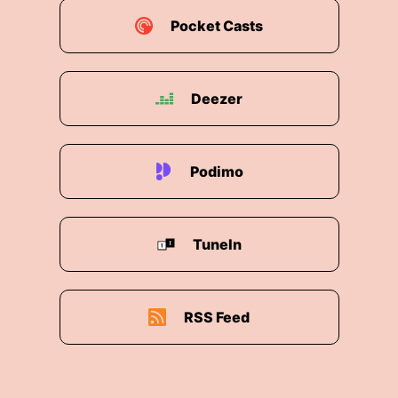
Pocket Casts
Deezer
Podimo
TuneIn
RSS Feed